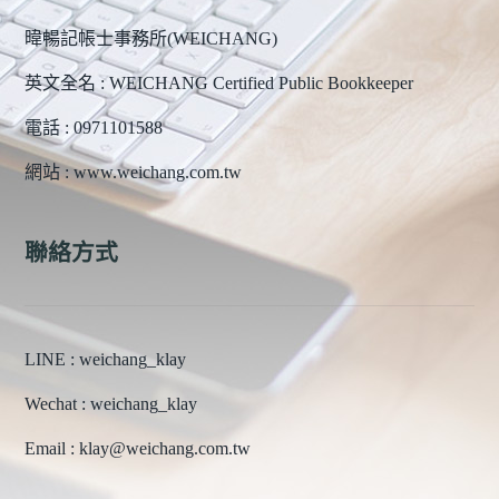
暐暢記帳士事務所(WEICHANG)
英文全名 : WEICHANG Certified Public Bookkeeper
電話 : 0971101588
網站 : www.weichang.com.tw
聯絡方式
LINE : weichang_klay
Wechat : weichang_klay
Email : klay@weichang.com.tw